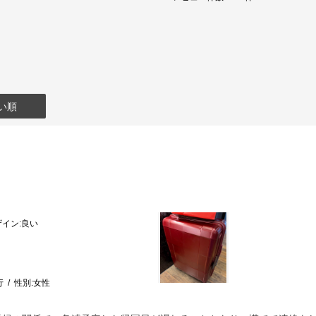
い順
ザイン
:良い
行
性別:
女性