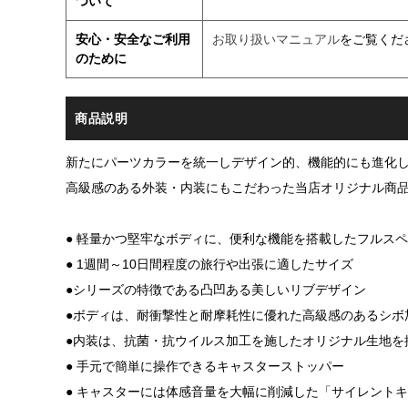
ついて
安心・安全なご利用
お取り扱いマニュアル
をご覧くだ
のために
商品説明
新たにパーツカラーを統一しデザイン的、機能的にも進化
高級感のある外装・内装にもこだわった当店オリジナル商
● 軽量かつ堅牢なボディに、便利な機能を搭載したフルス
● 1週間～10日間程度の旅行や出張に適したサイズ
●シリーズの特徴である凸凹ある美しいリブデザイン
●ボディは、耐衝撃性と耐摩耗性に優れた高級感のあるシボ
●内装は、抗菌・抗ウイルス加工を施したオリジナル生地を
● 手元で簡単に操作できるキャスターストッパー
● キャスターには体感音量を大幅に削減した「サイレント