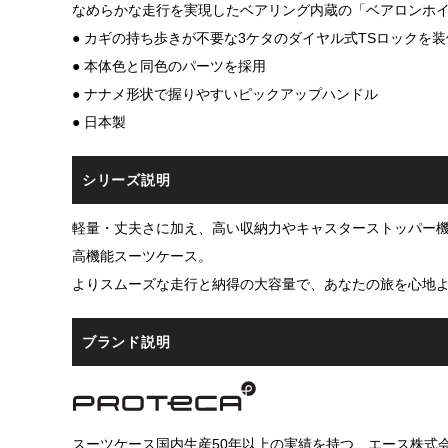
なめらかな走行を実現したベアリング内蔵の「ベアロンホイ
● カギの持ち歩きが不要な3ケタのダイヤル式TSロックを装
● 本体色と同色のパーツを採用
● ナナメ形状で握りやすいピックアップハンドル
● 日本製
シリーズ説明
軽量・丈夫さに加え、高い収納力やキャスターストッパー
高機能スーツケース。
よりスムーズな走行と納得の大容量で、あなたの旅を心地
ブランド説明
スーツケース国内生産50年以上の実績を持つ、エース株式