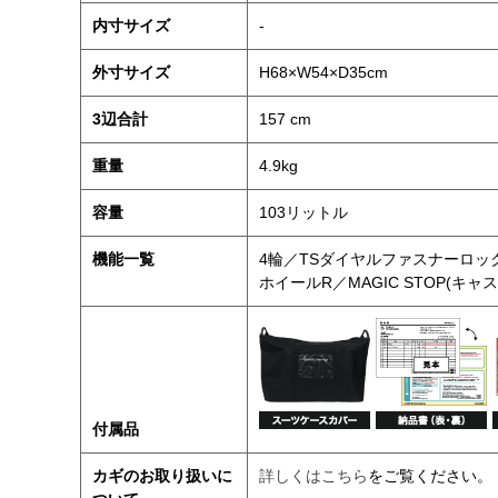
内寸サイズ
-
外寸サイズ
H68×W54×D35cm
3辺合計
157 cm
重量
4.9kg
容量
103リットル
機能一覧
4輪／TSダイヤルファスナーロッ
ホイールR／MAGIC STOP(キ
付属品
カギのお取り扱いに
詳しくはこちら
をご覧ください。