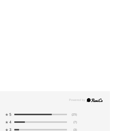
★
5
(25)
★
4
(7)
★
3
(3)