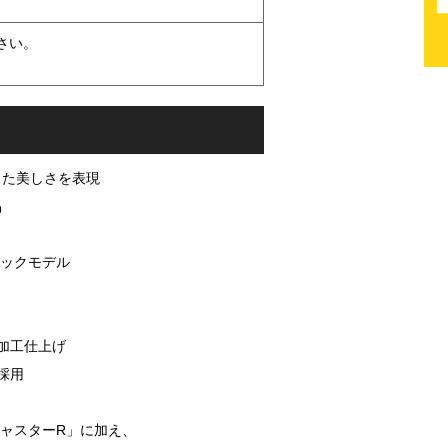
さい。
した美しさを表現
品
ペックモデル
加工仕上げ
採用
キャスターR」に加え、