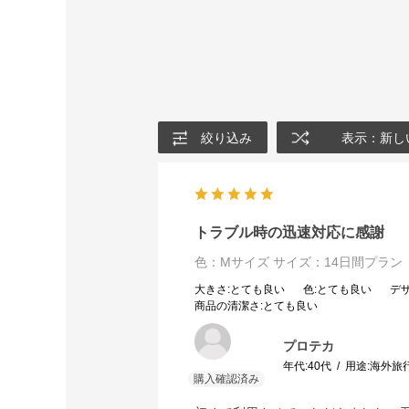
絞り込み
表示：新し
トラブル時の迅速対応に感謝
色：Mサイズ
サイズ：14日間プラン
大きさ
:とても良い
色
:とても良い
デ
商品の清潔さ
:とても良い
プロテカ
年代:
40代
用途:
海外旅