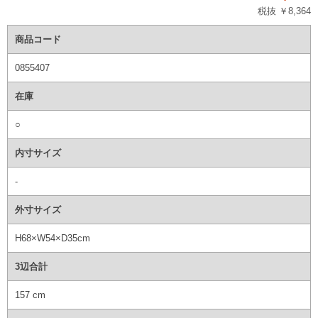
税抜 ￥8,364
商品コード
0855407
在庫
○
内寸サイズ
-
外寸サイズ
H68×W54×D35cm
3辺合計
157 cm