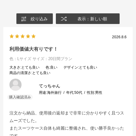
絞り込み
表示：新しい順
2026.8.6
利用価値大有りです！
色：Lサイズ
サイズ：20日間プラン
大きさ
:とても良い
色
:良い
デザイン
:とても良い
商品の清潔さ
:とても良い
てっちゃん
用途:
海外旅行
年代:
50代
性別:
男性
注文から納品、使用後の返却まで非常に分かりやすく且つス
ムーズでした。
またスーツケース自体も綺麗に整備され、使い勝手良かった
です。