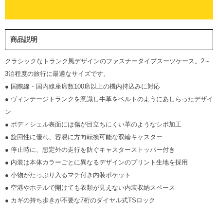
商品説明
クラシックなトランク風デザインのファスナータイプスーツケース。2～
3泊程度の旅行に最適なサイズです。
● 国際線・国内線座席数100席以上の機内持込みに対応
● ヴィンテージトランクを意識し牛革をベルトのようにあしらったデザイ
ン
● ボディシェル表面には傷が目立ちにくい革のようなシボ加工
● 旋回性に優れ、容易に方向転換可能な双輪キャスター
● 停止時に、想定外の走行を防ぐキャスターストッパー付き
● 内装は本体カラーごとに異なるデザインのプリント生地を採用
● 小物がたっぷり入るマチ付き内装ポケット
● 空港やホテルで開けても衣類が見えない内装収納スペース
● カギの持ち歩きが不要な7桁のダイヤル式TSロック