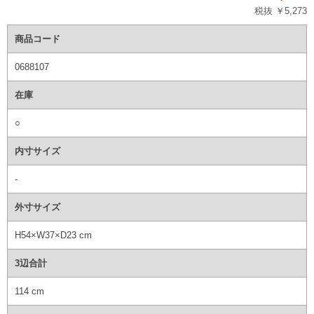
税抜 ￥5,273
商品コード
0688107
在庫
○
内寸サイズ
-
外寸サイズ
H54×W37×D23 cm
3辺合計
114 cm