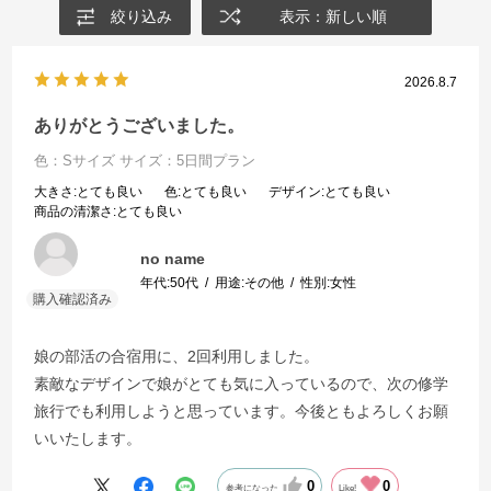
絞り込み
表示：新しい順
2026.8.7
ありがとうございました。
色：Sサイズ
サイズ：5日間プラン
大きさ
:とても良い
色
:とても良い
デザイン
:とても良い
商品の清潔さ
:とても良い
no name
年代:
50代
用途:
その他
性別:
女性
娘の部活の合宿用に、2回利用しました。
素敵なデザインで娘がとても気に入っているので、次の修学
旅行でも利用しようと思っています。今後ともよろしくお願
いいたします。
0
0
参考になった
Like!