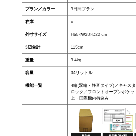
プラン／カラー
3日間プラン
在庫
○
外寸サイズ
H55×W38×D22 cm
3辺合計
115cm
重量
3.4kg
容量
34リットル
機能一覧
4輪(双輪・静音タイプ)／キャス
ロック／フロントオープンポケット／P
上・国際機内持込み