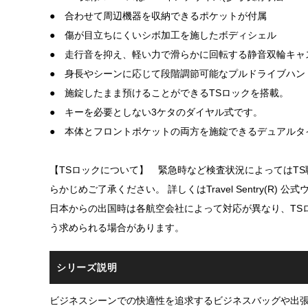
● 合わせて周辺機器を収納できるポケットが付属
● 傷が目立ちにくいシボ加工を施したボディシェル
● 走行音を抑え、軽い力で滑らかに回転する静音双輪キャスタ
● 身長やシーンに応じて段階調節可能なプルドライブハン
● 施錠したまま預けることができるTSロックを搭載。
● キーを必要としない3ケタのダイヤル式です。
● 本体とフロントポケットの両方を施錠できるデュアルタ
【TSロックについて】 緊急時など検査状況によってはT
らかじめご了承ください。 詳しくはTravel Sentry(R)
日本からの出国時は各航空会社によって対応が異なり、TS
う求められる場合があります。
シリーズ説明
ビジネスシーンでの快適性を追求するビジネスバッグや出