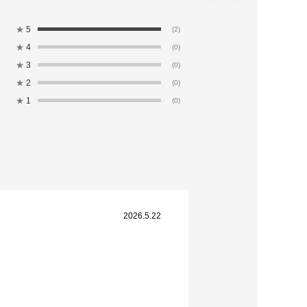
★
5
(2)
★
4
(0)
★
3
(0)
★
2
(0)
★
1
(0)
2026.5.22