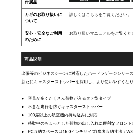
付属品
カギのお取り扱いに
詳しくはこちら
をご覧ください。
ついて
安心・安全なご利用
お取り扱いマニュアル
をご覧くだ
のために
商品説明
出張等のビジネスシーンに対応したハードラゲージシリー
新たにキャスターストッパーを採用し、より使いやすくな
● 容量が多くたくさん荷物が入るタテ型タイプ
● 不意な走行を防ぐキャスターストッパー
● 100席以上の航空機内持ち込みに対応
● 移動中のちょっとした荷物の出し入れに便利なフロント
● PC収納スペースは15.0インチサイズ(参考収納寸法：W36×