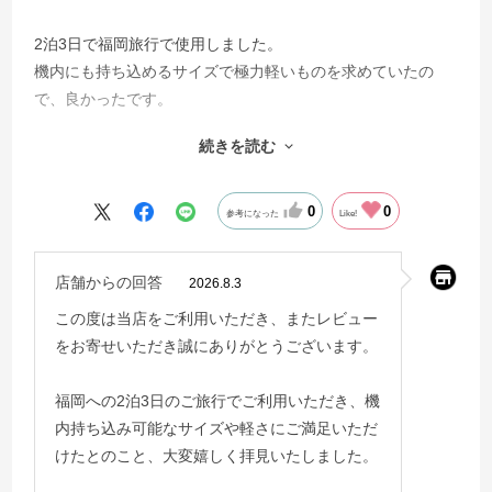
2泊3日で福岡旅行で使用しました。
機内にも持ち込めるサイズで極力軽いものを求めていたの
で、良かったです。
季節が夏だったので着替えなども圧縮したら大分スペースが
続きを読む
出来て帰りはちょっとしたお土産も入りました。
年に何度か遠征があるので、次回は他のものも試してみたい
なと思いますが、使いやすかったのでまたこちらをレンタル
0
0
参考になった
Like!
してしまうかも！
店舗からの回答
2026.8.3
この度は当店をご利用いただき、またレビュー
をお寄せいただき誠にありがとうございます。
福岡への2泊3日のご旅行でご利用いただき、機
内持ち込み可能なサイズや軽さにご満足いただ
けたとのこと、大変嬉しく拝見いたしました。