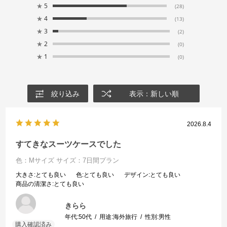
★
5
(28)
★
4
(13)
★
3
(2)
★
2
(0)
★
1
(0)
絞り込み
表示：新しい順
2026.8.4
すてきなスーツケースでした
色：Mサイズ
サイズ：7日間プラン
大きさ
:とても良い
色
:とても良い
デザイン
:とても良い
商品の清潔さ
:とても良い
きらら
年代:
50代
用途:
海外旅行
性別:
男性