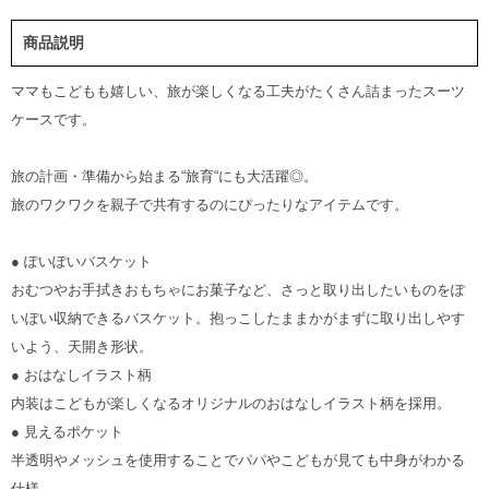
商品説明
ママもこどもも嬉しい、旅が楽しくなる工夫がたくさん詰まったスーツ
ケースです。
旅の計画・準備から始まる“旅育“にも大活躍◎。
旅のワクワクを親子で共有するのにぴったりなアイテムです。
● ぽいぽいバスケット
おむつやお手拭きおもちゃにお菓子など、さっと取り出したいものをぽ
いぽい収納できるバスケット。抱っこしたままかがまずに取り出しやす
いよう、天開き形状。
● おはなしイラスト柄
内装はこどもが楽しくなるオリジナルのおはなしイラスト柄を採用。
● 見えるポケット
半透明やメッシュを使用することでパパやこどもが見ても中身がわかる
仕様。