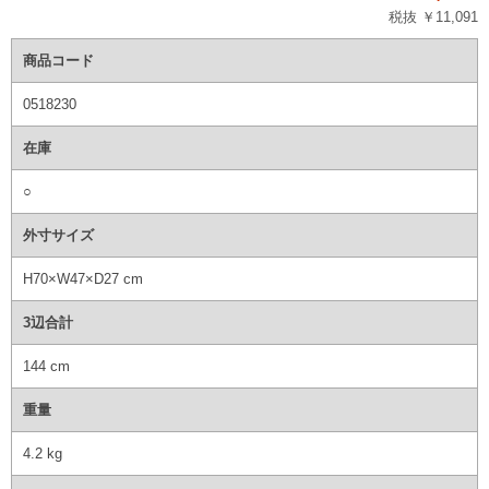
税抜 ￥11,091
商品コード
0518230
在庫
○
外寸サイズ
H70×W47×D27 cm
3辺合計
144 cm
重量
4.2 kg