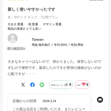
新しく使いやすかったです
色：Mサイズ
サイズ：7日間プラン
大きさ
:普通
色
:普通
デザイン
:普通
商品の清潔さ
:とても良い
Taiwan
用途:
海外旅行
年代:
60代
性別:
男性
大きなキャリーはないので 助かりました。保管しないので
すむので便利です。返却したのですが受領の連絡がないのが
心配ですが・・・
0
0
参考になった
Like!
店舗からの回答
2026.3.24
この度は当店をご利用いただき、またレビュー