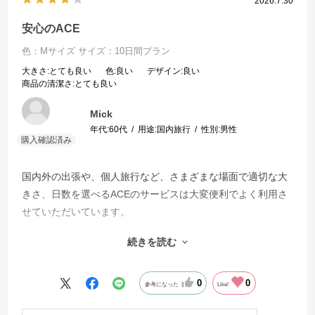
2026.7.30
安心のACE
色：Mサイズ
サイズ：10日間プラン
大きさ
:とても良い
色
:良い
デザイン
:良い
商品の清潔さ
:とても良い
Mick
年代:
60代
用途:
国内旅行
性別:
男性
国内外の出張や、個人旅行など、さまざまな場面で適切な大
きさ、日数を選べるACEのサービスは大変便利でよく利用さ
せていただいています。
今回ハント ヘイヘイをお借りしました。メインのケース部分
続きを読む
をロックしたまま、上部の小物入れを開閉でき、とても便利
でした。また、車輪のロックもできるので、電車の中や、ち
ょっとした傾斜地でも安心して置けるこのACEスーツケース
0
0
参考になった
Like!
は重宝しました。