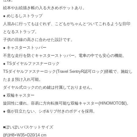
絵本やお絵描き帳の入る大きめポケットあり。
● めじるしストラップ
人混みに行ってもはぐれず、こどもがちゃんとついてこれるような目印
となるストラップ。
子供の目線の高さに合わせた設計です。
● キャスターストッパー
不意な走行を防ぐキャスターストッパー。電車の中でも安心の機能。
● TSダイヤルファスナーロック
TSダイヤルファスナーロック(Travel SentryR認可ロック)搭載で、施錠し
たまま預け入れ可能。
ダイヤル式ロックのため鍵は付属しておりません。
● 双輪キャスター
旋回性に優れ、容易に方向転換可能な双輪キャスター(HINOMOTO製)。
● 傷が目立たない、シボ&リブ付きのボディを採用。
■ぽいぽいバスケットサイズ
(約)H8×W35×D20/14 cm