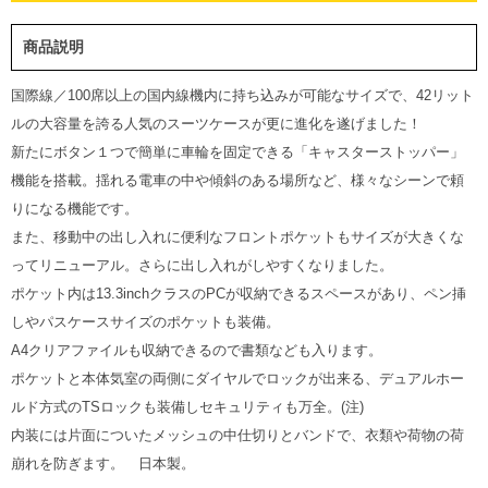
商品説明
国際線／100席以上の国内線機内に持ち込みが可能なサイズで、42リット
ルの大容量を誇る人気のスーツケースが更に進化を遂げました！
新たにボタン１つで簡単に車輪を固定できる「キャスターストッパー」
機能を搭載。揺れる電車の中や傾斜のある場所など、様々なシーンで頼
りになる機能です。
また、移動中の出し入れに便利なフロントポケットもサイズが大きくな
ってリニューアル。さらに出し入れがしやすくなりました。
ポケット内は13.3inchクラスのPCが収納できるスペースがあり、ペン挿
しやパスケースサイズのポケットも装備。
A4クリアファイルも収納できるので書類なども入ります。
ポケットと本体気室の両側にダイヤルでロックが出来る、デュアルホー
ルド方式のTSロックも装備しセキュリティも万全。(注)
内装には片面についたメッシュの中仕切りとバンドで、衣類や荷物の荷
崩れを防ぎます。 日本製。