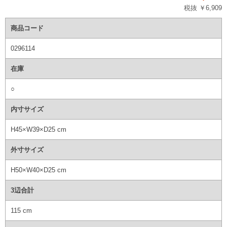
税抜 ￥6,909
商品コード
0296114
在庫
○
内寸サイズ
H45×W39×D25 cm
外寸サイズ
H50×W40×D25 cm
3辺合計
115 cm