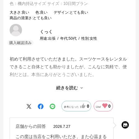
色：機内持込サイズ
サイズ：10日間プラン
大きさ
:良い
色
:良い
デザイン
:とても良い
商品の清潔さ
:とても良い
くっく
用途:
出張
年代:
50代
性別:
女性
初めて利用させていただきました。スーツケースをレンタル
できること自体とても助かりましたが、こんなに気軽で、便
利だとは。本当にありがとうございました。
続きを読む
期間や行き先に応じて、丁度よいサイズで確かな品質のスー
ツケースを買い揃えられたらいいのでしょうが、なかなか大
変です。置き場もないですし。。本当に助かりました。次回
0
0
参考になった
Like!
もまた使用させていただだきます！同行者も、スマートだ
し、便利だから、ぜひ使用してみたいと話していました。
店舗からの回答
2026.7.27
この度は当店をご利用いただき、また心温まる