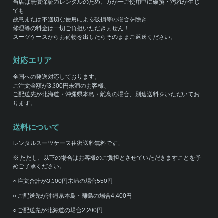
当店は無償保証のレンタルのため、万が一ご使用中に破損・汚れが生じ
ても
故意または不適切な使用による破損等の場合を除き
修理等の料金は一切ご負担いただきません！
スーツケースからお荷物を出したらそのままご返送ください。
対応エリア
全国への発送対応しております。
ご注文金額が3,300円未満のお客様、
ご配送先が北海道・沖縄県本島・離島の場合、別途送料をいただいてお
ります。
送料について
レンタルスーツケース往復送料無料です。
※ ただし、以下の場合はお客様のご負担とさせていただきますことを予
めご了承ください。
○ 注文合計が3,300円未満の場合550円
○ ご配送先が沖縄県本島・離島の場合4,400円
○ ご配送先が北海道の場合2,200円