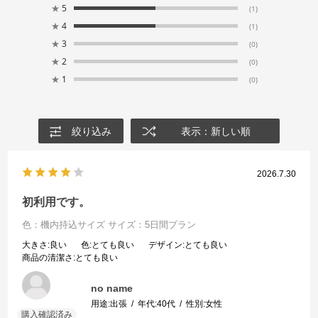
★
5
(1)
★
4
(1)
★
3
(0)
★
2
(0)
★
1
(0)
絞り込み
表示：新しい順
2026.7.30
初利用です。
色：機内持込サイズ
サイズ：5日間プラン
大きさ
:良い
色
:とても良い
デザイン
:とても良い
商品の清潔さ
:とても良い
no name
用途:
出張
年代:
40代
性別:
女性