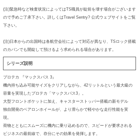
(注)緊急時など検査状況によってはTS職員が錠前を壊す場合がございます
ので予めご了承下さい。詳しくはTravel Sentry? 公式ウェブサイトをご覧
下さい。
(注)日本からの出国時は各航空会社によって対応が異なり、TSロック搭載
のカバンでも開錠して預けるよう求められる場合があります。
シリーズ説明
プロテカ 『マックスパス 3』
機内持ち込み可能サイズをクリアしながら、42リットルという最大級の
容量を実現したプロテカ「マックスパス3」。
大型フロントポケットに加え、キャスターストッパー搭載の新モデル
独自開発のベアロンホイールが、より滑らかで軽やかな走行性能を実
現。
荷物とともにスムーズに機内に乗り込めるので、スピードが要求される
ビジネスの最前線で、存分にその効果を発揮します。