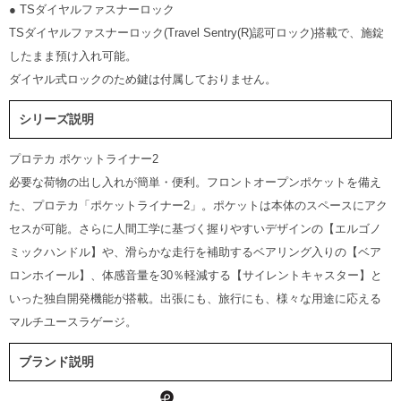
● TSダイヤルファスナーロック
TSダイヤルファスナーロック(Travel Sentry(R)認可ロック)搭載で、施錠
したまま預け入れ可能。
ダイヤル式ロックのため鍵は付属しておりません。
シリーズ説明
プロテカ ポケットライナー2
必要な荷物の出し入れが簡単・便利。フロントオープンポケットを備え
た、プロテカ「ポケットライナー2」。ポケットは本体のスペースにアク
セスが可能。さらに人間工学に基づく握りやすいデザインの【エルゴノ
ミックハンドル】や、滑らかな走行を補助するベアリング入りの【ベア
ロンホイール】、体感音量を30％軽減する【サイレントキャスター】と
いった独自開発機能が搭載。出張にも、旅行にも、様々な用途に応える
マルチユースラゲージ。
ブランド説明