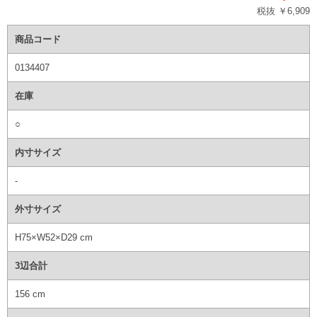
税抜 ￥6,909
商品コード
0134407
在庫
○
内寸サイズ
-
外寸サイズ
H75×W52×D29 cm
3辺合計
156 cm