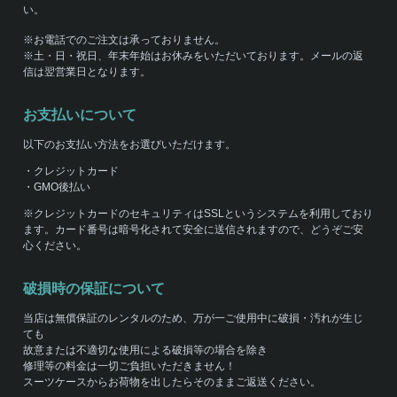
い。
※お電話でのご注文は承っておりません。
※土・日・祝日、年末年始はお休みをいただいております。メールの返
信は翌営業日となります。
お支払いについて
以下のお支払い方法をお選びいただけます。
・クレジットカード
・GMO後払い
※クレジットカードのセキュリティはSSLというシステムを利用しており
ます。カード番号は暗号化されて安全に送信されますので、どうぞご安
心ください。
破損時の保証について
当店は無償保証のレンタルのため、万が一ご使用中に破損・汚れが生じ
ても
故意または不適切な使用による破損等の場合を除き
修理等の料金は一切ご負担いただきません！
スーツケースからお荷物を出したらそのままご返送ください。