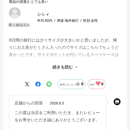
商品の清潔さ
:とても良い
シシィ
年代:
60代
用途:
海外旅行
性別:
女性
8日間の旅行には少々サイズが大きいかと思いましたが、帰
りにお土産がたくさん入ったのでサイズはこちらでちょうど
良かったです。サイドポケットが付いているスーツケースは
たいへん使い勝手がよかったので次回旅行へ行く際は購入す
続きを読む
るかレンタルするかわかりませんが同じタイプを選びたいと
思います。
0
0
参考になった
Like!
店舗からの回答
2026.8.3
この度は当店をご利用いただき、またレビュー
をお寄せいただき誠にありがとうございます。