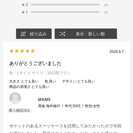
★
2
(0)
★
1
(0)
絞り込み
表示：新しい順
2026.8.7
ありがとうございました
色：Lサイズ
サイズ：10日間プラン
大きさ
:とても良い
色
:良い
デザイン
:とても良い
商品の清潔さ
:とても良い
MAM5
用途:
海外旅行
年代:
50代
性別:
女性
ポケットのあるスーツケースを試用してみたかったので今回