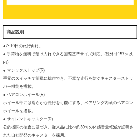
商品説明
●7~10日の旅行向け。
● 手荷物を無料で預け入れできる国際基準サイズ対応。(総外寸157㎝以
内)
● マジックストップ(R)
手元のスイッチで簡単に操作でき、不意な走行を防ぐキャスターストッ
パー機能を搭載。
● ベアロンホイール(R)
ホイール部には滑らかな走行を可能にする、ベアリング内蔵のベアロン
ホイールを搭載。
● サイレントキャスター(R)
公的機関の検査に基づき、従来品に比べ約30％の体感音量軽減が証明さ
れた自社開発のキャスターを採用。