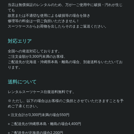
当店は無償保証のレンタルのため、万が一ご使用中に破損・汚れが生じ
ても
故意または不適切な使用による破損等の場合を除き
修理等の料金は一切ご負担いただきません！
スーツケースからお荷物を出したらそのままご返送ください。
対応エリア
全国への発送対応しております。
ご注文金額が3,300円未満のお客様、
ご配送先が北海道・沖縄県本島・離島の場合、別途送料をいただいてお
ります。
送料について
レンタルスーツケース往復送料無料です。
※ ただし、以下の場合はお客様のご負担とさせていただきますことを予
めご了承ください。
○ 注文合計が3,300円未満の場合550円
○ ご配送先が沖縄県本島・離島の場合4,400円
○ ご配送先が北海道の場合2,200円