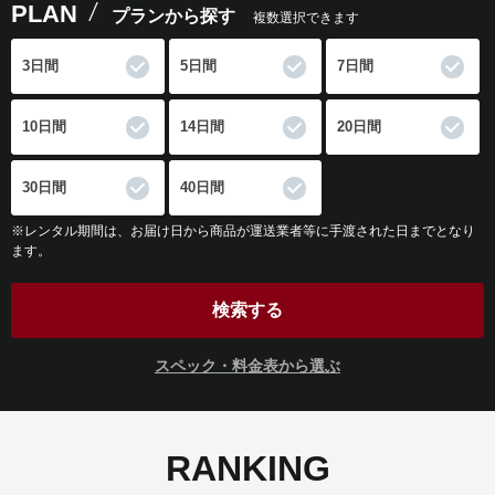
PLAN
プランから探す
複数選択できます
3日間
5日間
7日間
10日間
14日間
20日間
30日間
40日間
※レンタル期間は、お届け日から商品が運送業者等に手渡された日までとなり
ます。
検索する
スペック・料金表から選ぶ
RANKING