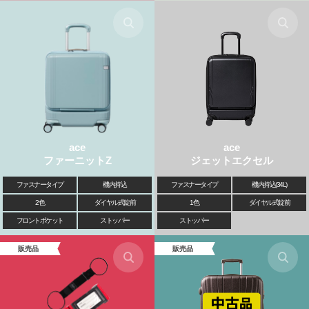
ace
ace
ファーニットZ
ジェットエクセル
ファスナータイプ
機内持込
ファスナータイプ
機内持込(34L)
2色
ダイヤル式錠前
1色
ダイヤル式錠前
フロントポケット
ストッパー
ストッパー
販売品
販売品