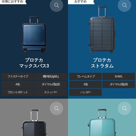
出張におすすめ
おすすめ
プロテカ
プロテカ
マックスパス3
ストラタム
ファスナータイプ
機内持込(42L)
フレームタイプ
S / M / L
4色
ダイヤル式錠前
3色
ダイヤル式錠前
フロントポケット
ストッパー
ハンガー