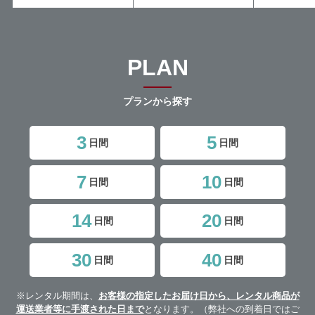
PLAN
プランから探す
3
5
日間
日間
7
10
日間
日間
14
20
日間
日間
30
40
日間
日間
※レンタル期間は、
お客様の指定したお届け日から、レンタル商品が
運送業者等に手渡された日まで
となります。（弊社への到着日ではご