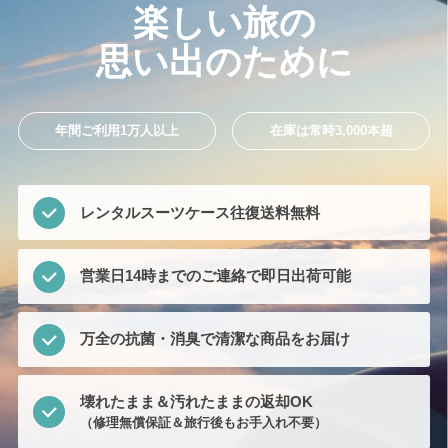
楽しい旅の
思い出のために
年間ご利用1万人以上
在庫は常時3,000本超
レンタルスーツケース往復送料無料
営業日14時までのご連絡で即日出荷可能
万全の抗菌・消臭で清潔な商品をお届け
壊れたまま＆汚れたままの返却OK
（修理無償保証＆旅行後もお手入れ不要）