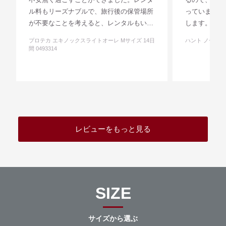
ル料もリーズナブルで、旅行後の保管場所
っています。
が不要なことを考えると、レンタルもいい
します。
なと思いました。
プロテカ エキノックスライトオーレ Mサイズ 14日
ハント ノートル S
間 0493314
レビューをもっと見る
SIZE
サイズから選ぶ