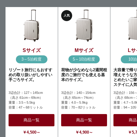
人気
Sサイズ
Mサイズ
Lサ
3～5泊程度
5～10泊程度
10
リゾート旅行にもおすす
荷物が少なめなら2週間程
大容量で帰
めの取り扱いがしやすい
度のご旅行でも使える基
増えそうな
手ごろサイズ。
本のサイズ。
とめたいご
ステイに人
3辺合計：127～145cm
3辺合計：140～154cm
3辺合計：156～
（高さ:61cm～69cm）
（高さ:65cm～74cm）
（高さ:68cm～
重量：3.5～5.5kg
重量：4.0～5.9kg
重量：4.7～5.8
容量：47～68リットル
容量：70～82リットル
容量：94～10
商品一覧
商品一覧
商品
￥4,500～
￥4,900～
￥5,