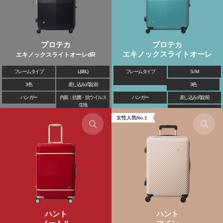
プロテカ
プロテカ
エキノックスライトオーレ
エキノックスライトオーレdR
フレームタイプ
L(96L)
フレームタイプ
S / M
3色
差し込み式錠前
3色
ハンガー
内装：抗菌・抗ウイルス
ハンガー
差し込み式錠前
生地
内装：PVC加工
女性人気No.1
ハント
ハント