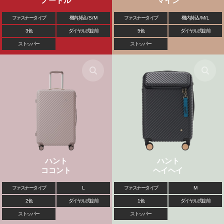
ノートル
マイン
ファスナータイプ
機内持込 / S / M
ファスナータイプ
機内持込 / M / L
3色
ダイヤル式錠前
5色
ダイヤル式錠前
ストッパー
ストッパー
ハント
ハント
ココント
ヘイヘイ
ファスナータイプ
L
ファスナータイプ
M
2色
ダイヤル式錠前
1色
ダイヤル式錠前
ストッパー
ストッパー