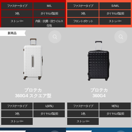
ファスナータイプ
M / L
ファスナータイプ
S / M / L
3色
ダイヤル式錠前
3色
ダイヤル式錠前
ストッパー
内装：抗菌・抗ウイルス
フロントポケット
ストッパー
生地
新商品
プロテカ
プロテカ
360G4 スクエア型
360G4
ファスナータイプ
L(105L)
ファスナータイプ
M(71L)
3色
ダイヤル式錠前
1色
ダイヤル式錠前
ストッパー
ストッパー