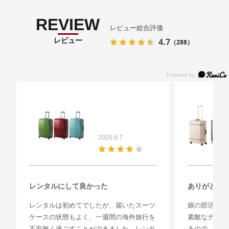
REVIEW
レビュー総合評価
レビュー
4.7
（288）
2026.8.7
レンタルにして良かった
ありがとう
レンタルは初めてでしたが、届いたスーツ
娘の部活の合
ケースの状態もよく、一週間の海外旅行を
素敵なデザイ
不安無く過ごすことができました。レンタ
るので、次の