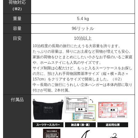
荷物対応
（※2）
重量
5.4 kg
容量
96リットル
目安
10泊以上
10泊程度の長期の旅行にたえうる大容量を誇ります。
たっぷりの容量は、帰りにお土産など荷物が増えても安心。
家族の荷物をひとまとめにしたい小さなお子様のいるご家庭
や、ホームステイにも人気のサイズです。
サイズ制限は心配だけど、もっと入るスーツケースをお探し
の方に、預け入れ手荷物国際基準サイズ（縦＋横＋高さ＝
157cm）をクリアするサイズで開発しました。（※2）
中～長期のご旅行にうれしい立体ハンガーは本体内部に取り
付けが可能。2本付属。
付属品